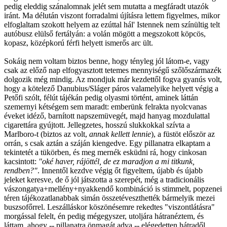
pedig eleddig szánalomnak jelét sem mutatta a megfáradt utazók
iránt. Ma délután viszont forradalmi újításra lettem figyelmes, mikor
elfoglaltam szokott helyem az ezúttal hál' Istennek nem színültig telt
autóbusz elülső fertályán: a volán mögött a megszokott köpcös,
kopasz, középkorú férfi helyett ismerős arc ült.
Sokáig nem voltam biztos benne, hogy tényleg jól látom-e, vagy
csak az előző nap elfogyasztott tetemes mennyiségű szőlőszármazék
dolgozik még mindig. Az mondjuk már kezdettől fogva gyanús volt,
hogy a kötelező Danubius/Sláger páros valamelyike helyett végig a
Petőfi szólt, félút tájékán pedig olyasmi történt, aminek láttán
szemernyi kétségem sem maradt: emberünk felrakta nyolcvanas
éveket idéző, barnított napszemüvegét, majd hanyag mozdulattal
cigarettára gyújtott. Jellegzetes, hosszú slukkokkal szívta a
Marlboro-t (biztos az volt,
annak kellett lennie
), a füstöt először az
orrán, s csak aztán a száján kiengedve. Egy pillanatra elkaptam a
tekintetét a tükörben, és meg mernék esküdni rá, hogy cinkosan
kacsintott:
"oké haver, rájöttél, de ez maradjon a mi titkunk,
rendben?"
. Innentől kezdve végig őt figyeltem, újabb és újabb
jeleket keresve, de ő jól játszotta a szerepét, még a tradicionális
vászongatya+mellény+nyakkendő kombináció is stimmelt, popzenei
téren tájékozatlanabbak simán összetéveszthették bármelyik mezei
buszsofőrrel. Leszálláskor köszönésemre rekedtes "viszontlátásra"
morgással felelt, én pedig mégegyszer, utoljára hátranéztem, és
láttam, ahogy -- pillanatra önmagát adva -- elégedetten hátradől,