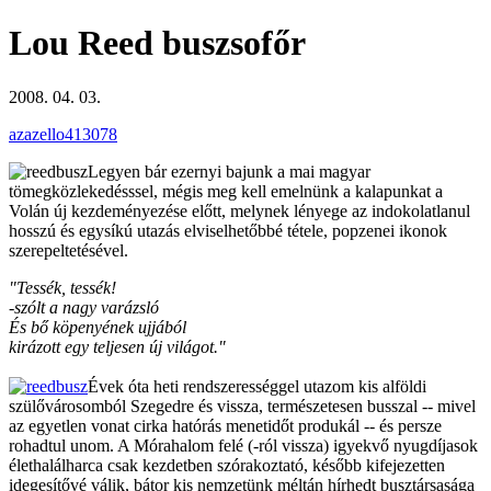
Lou Reed buszsofőr
2008. 04. 03.
azazello413078
Legyen bár ezernyi bajunk a mai magyar
tömegközlekedésssel, mégis meg kell emelnünk a kalapunkat a
Volán új kezdeményezése előtt, melynek lényege az indokolatlanul
hosszú és egysíkú utazás elviselhetőbbé tétele, popzenei ikonok
szerepeltetésével.
"Tessék, tessék!
-szólt a nagy varázsló
És bő köpenyének ujjából
kirázott egy teljesen új világot."
Évek óta heti rendszerességgel utazom kis alföldi
szülővárosomból Szegedre és vissza, természetesen busszal -- mivel
az egyetlen vonat cirka hatórás menetidőt produkál -- és persze
rohadtul unom. A Mórahalom felé (-ról vissza) igyekvő nyugdíjasok
élethalálharca csak kezdetben szórakoztató, később kifejezetten
idegesítővé válik, bátor kis nemzetünk méltán hírhedt busztársasága