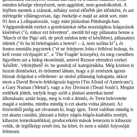
minden kétsége elenyészett, nem aggódott, nem gondolkodott. A
fejében mentek a számok, néhány sorral előrébb járt időnként, és azt
mérlegelte villámgyorsan, úgy énekelje-e majd az adott sort, mint
91-ben a Lollapaloozán, vagy mint júniusban Pittsburgh-ban.
Végigsimították ezeket a gondolatokat néha nosztalgikus leágazások
kísértései ("ó, mikor ezt felvettem", merült fel egy pillanatra benne a
'March of the Pigs'-nél, de profi módon tette el későbbre), pillanatnyi
ötletek ("és ha itt belefognám a hetest? -- á, nem szólna ki"), és
fontos mentális jegyzetek ("el ne felejtsem John-t felhívni holnap, és
kell venni vécépapírt is", a 'The Fragile' közepén), én meg csendben
figyeltem azt a hideg ekonómiát, amivel Reznor elrendezi ezeket
'később', 'elfelejthető' és 'ne gondolj rá' kategóriákba. Még közben is
hozott döntéseket, és örömmel láttam, hogy a jó zenészek igenis
bíznak dolgokat a véletlenre: az utolsó pillanatig halogatta, akkor
most a David Bowie-feldolgozás legyen ('I'm Afraid of Americans'),
a Gary Numan ('Metal'), vagy a Joy Division ('Dead Souls'). Megint
emlékek jöttek, melyik hogy szólt a júniusi amerikai turné
állomásain; aztán hopp, meg is volt a döntés, és Trent belevetette
magát a számba, mintha mindig is ezt akarta volna játszani. Az
érzéseiből pedig azt olvastam ki, hogy igen, Trent valóban mindig is
ezt akarta csinálni, játszani a hülye zúgós-búgós-kiabálós zenéjét,
kibaszni lemezkiadókkal, producerként mások lemezein is kibaszni
velük, de legfőképp zenét írni, ha lehet, és nem a stúdió folyosóját
felmosni.