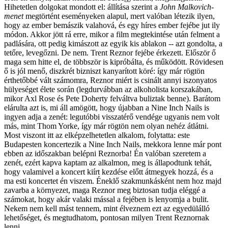
Hihetetlen dolgokat mondott el: állítása szerint a
John Malkovich-
menet
megtörtént eseményeken alapul, mert valóban létezik ilyen,
hogy az ember bemászik valahová, és egy híres ember fejébe jut ily
módon. Akkor jött rá erre, mikor a film megtekintése után felment a
padlására, ott pedig kimászott az egyik kis ablakon -- azt gondolta, a
tetőre, levegőzni. De nem. Trent Reznor fejébe érkezett. Először ő
maga sem hitte el, de többször is kipróbálta, és működött. Rövidesen
ő is jól menő, diszkrét bizniszt kanyarított köré: így már rögtön
érthetőbbé vált számomra, Reznor miért is csinált annyi iszonyatos
hülyeséget élete során (legdurvábban az alkoholista korszakában,
mikor Axl Rose és Pete Doherty felváltva buliztak benne). Barátom
elárulta azt is, mi áll amögött, hogy újabban a Nine Inch Nails is
ingyen adja a zenét: legutóbbi visszatérő vendége ugyanis nem volt
más, mint Thom Yorke, így már rögtön nem olyan nehéz átlátni.
Most viszont itt az elképzelhetetlen alkalom, folytatta: este
Budapesten koncertezik a Nine Inch Nails, mekkora lenne már pont
ebben az időszakban belépni Reznorba! Én valóban szeretem a
zenét, ezért kapva kaptam az alkalmon, meg is állapodtunk tehát,
hogy valamivel a koncert kiírt kezdése előtt átmegyek hozzá, és a
ma esti koncertet én viszem. Éneklő szakmunkásként nem hoz majd
zavarba a környezet, maga Reznor meg biztosan tudja eléggé a
számokat, hogy akár valaki mással a fejében is lenyomja a bulit.
Nekem nem kell mást tennem, mint élveznem ezt az egyedülálló
lehetőséget, és megtudhatom, pontosan milyen Trent Reznornak
lenni.