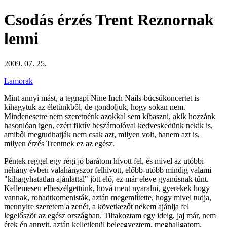
Csodás érzés Trent Reznornak
lenni
2009. 07. 25.
Lamorak
Mint annyi mást, a tegnapi Nine Inch Nails-búcsúkoncertet is
kihagytuk az életünkből, de gondoljuk, hogy sokan nem.
Mindenesetre nem szeretnénk azokkal sem kibaszni, akik hozzánk
hasonlóan igen, ezért fiktív beszámolóval kedveskedünk nekik is,
amiből megtudhatják nem csak azt, milyen volt, hanem azt is,
milyen érzés Trentnek ez az egész.
Péntek reggel egy régi jó barátom hívott fel, és mivel az utóbbi
néhány évben valahányszor felhívott, előbb-utóbb mindig valami
"kihagyhatatlan ajánlattal" jött elő, ez már eleve gyanúsnak tűnt.
Kellemesen elbeszélgettünk, hová ment nyaralni, gyerekek hogy
vannak, rohadtkomenisták, aztán megemlítette, hogy mivel tudja,
mennyire szeretem a zenét, a következőt nekem ajánlja fel
legelőször az egész országban. Tiltakoztam egy ideig, jaj már, nem
érek én annyit, aztán kelletlenül beleegyeztem, meghallgatom.