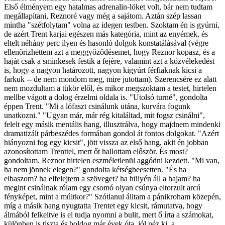
Első élményem egy hatalmas adrenalin-löket volt, bár nem tudtam
megállapítani, Reznoré vagy még a sajátom. Aztán szép lassan
mintha "szétfolytam" volna az idegen testben. Szoktam én is gyúrni,
de azért Trent karjai egészen más kategória, mint az enyémek, és
eltelt néhány perc ilyen és hasonló dolgok konstatálásával (végre
ellenőrizhettem azt a meggyőződésemet, hogy Reznor kopasz, és a
haját csak a sminkesek festik a fejére, valamint azt a közvélekedést
is, hogy a nagyon határozott, nagyon kigyúrt férfiaknak kicsi a
farkuk -- de nem mondom meg, mire jutottam). Szerencsére ez alatt
nem mozdultam a tükör elől, és mikor megszoktam a testet, hirtelen
mellbe vágott a dolog érzelmi oldala is. "Utolsó turné", gondolta
éppen Trent. "Mi a lófaszt csinálunk utána, kurvára fogunk
unatkozni." "Ugyan már, már rég kitaláltad, mit fogsz csinálni",
felelt egy másik mentális hang, illusztrálva, hogy majdnem mindenki
dramatizált párbeszédes formában gondol át fontos dolgokat. "Azért
hiányozni fog egy kicsit", jött vissza az első hang, akit én jobban
azonosítottam Trenttel, mert őt hallottam először. És most?
gondoltam. Reznor hirtelen eszméletlenül aggódni kezdett. "Mi van,
ha nem jönnek elegen?" gondolta kétségbeesetten. "És ha
elbaszom? ha elfelejtem a szöveget? ha hülyén áll a hajam? ha
megint csinálnak rólam egy csomó olyan csúnya eltorzult arcú
fényképet, mint a múltkor?" Szótlanul álltam a pánikroham közepén,
míg a másik hang nyugtatta Trentet egy kicsit, rámutatva, hogy
álmából felkeltve is el tudja nyomni a bulit, mert ő írta a számokat,
különben is tiszta és boldog már évek óta, jól néz ki, a