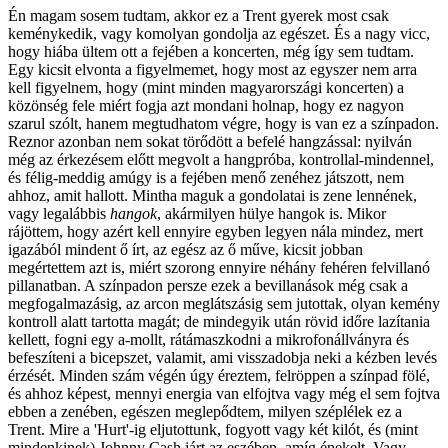
Én magam sosem tudtam, akkor ez a Trent gyerek most csak
keménykedik, vagy komolyan gondolja az egészet. És a nagy vicc,
hogy hiába ültem ott a fejében a koncerten, még így sem tudtam.
Egy kicsit elvonta a figyelmemet, hogy most az egyszer nem arra
kell figyelnem, hogy (mint minden magyarországi koncerten) a
közönség fele miért fogja azt mondani holnap, hogy ez nagyon
szarul szólt, hanem megtudhatom végre, hogy is van ez a színpadon.
Reznor azonban nem sokat törődött a befelé hangzással: nyilván
még az érkezésem előtt megvolt a hangpróba, kontrollal-mindennel,
és félig-meddig amúgy is a fejében menő zenéhez játszott, nem
ahhoz, amit hallott. Mintha maguk a gondolatai is zene lennének,
vagy legalábbis
hangok
, akármilyen hülye hangok is. Mikor
rájöttem, hogy azért kell ennyire egyben legyen nála mindez, mert
igazából mindent ő írt, az egész az ő műve, kicsit jobban
megértettem azt is, miért szorong ennyire néhány fehéren felvillanó
pillanatban. A színpadon persze ezek a bevillanások még csak a
megfogalmazásig, az arcon meglátszásig sem jutottak, olyan kemény
kontroll alatt tartotta magát; de mindegyik után rövid időre lazítania
kellett, fogni egy a-mollt, rátámaszkodni a mikrofonállványra és
befeszíteni a bicepszet, valamit, ami visszadobja neki a kézben levés
érzését. Minden szám végén úgy éreztem, felröppen a színpad fölé,
és ahhoz képest, mennyi energia van elfojtva vagy még el sem fojtva
ebben a zenében, egészen meglepődtem, milyen széplélek ez a
Trent. Mire a 'Hurt'-ig eljutottunk, fogyott vagy két kilót, és (mint
mindenkinek) Johnny Cash járt az eszében, amíg énekelt. Vagy