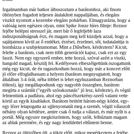
Izgalmamban már hatkor átbuszoztam a barátomhoz, aki finom
öltönyben fogadott teljesen átalakított nappalijában, és elegáns
viszkit nyomott a kezembe elegáns pohárban. Elmagyarázta, hogy a
valóság nem egészen olyan, mint Spike Jonze híres filmje: Reznor
fejébe belépni stresszel jár, mert bár ő legfeljebb laza
indiszponáltságnak érzi, én magam meg kell küzdjek azzal, hogy a
sajátjaimon kívül az ő emlékei, érzései, érzelmei, sőt, tudatalattija is
bombázza a szubjektumomat. Mint a
Dűné
ben, kérdeztem? Kicsit,
felelte a barátom, csak nem több generációt kapsz, csak ezt az egy
faszit. Nem egy egyszerű ember, tette hozzá, szóval azért a viszki,
hangold magad, készülj fel. Kedélyesen elbeszélgettünk-iszogattunk
még egy kicsit, de én ragaszkodtam hozzá, hogy már a koncert előtt
jó előre elfoglalhassam a helyem (barátom megnyugtatott, hogy
általában 3-4 órát, néha többet is lehet egyhuzamban Reznorban
tölteni), így megállapodtunk egy nagyobb összegben, barátom
megírta a számlát ("egyéb szórakoztatás" jó lesz, kérdezte), és végül
felmentünk a padlásra, ahol egy páncélszekrény-szerű valami vette
körül az egyik kisablakot. Barátom beütött három-négy kódot, egy-
egy lézer letapogatta az ujjlenyomatát meg a szemét, végül válaszolt
néhány olyan kérdésre, amire csak ő tudja a választ, és már nyílt is a
portál. Még egyszer megköszöntem, hogy szólt, felhúztam magam
az ablak peremére, és egy nagy lendülettel eltűntem benne.
Reznor az öltözőben ült, a tükör előtt, mikor megérkeztem a fejébe.