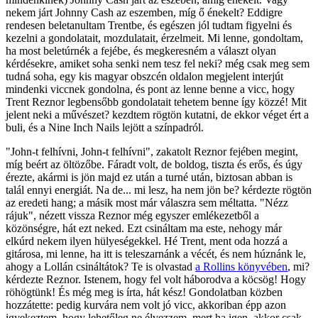
nekem járt Johnny Cash az eszemben, míg ő énekelt? Eddigre
rendesen beletanultam Trentbe, és egészen jól tudtam figyelni és
kezelni a gondolatait, mozdulatait, érzelmeit. Mi lenne, gondoltam,
ha most beletúrnék a fejébe, és megkeresném a választ olyan
kérdésekre, amiket soha senki nem tesz fel neki? még csak meg sem
tudná soha, egy kis magyar obszcén oldalon megjelent interjút
mindenki viccnek gondolna, és pont az lenne benne a vicc, hogy
Trent Reznor legbensőbb gondolatait tehetem benne így közzé! Mit
jelent neki a művészet? kezdtem rögtön kutatni, de ekkor véget ért a
buli, és a Nine Inch Nails lejött a színpadról.
"John-t felhívni, John-t felhívni", zakatolt Reznor fejében megint,
míg beért az öltözőbe. Fáradt volt, de boldog, tiszta és erős, és úgy
érezte, akármi is jön majd ez után a turné után, biztosan abban is
talál ennyi energiát. Na de... mi lesz, ha nem jön be? kérdezte rögtön
az eredeti hang; a másik most már válaszra sem méltatta. "Nézz
rájuk", nézett vissza Reznor még egyszer emlékezetből a
közönségre, hát ezt neked. Ezt csináltam ma este, nehogy már
elkúrd nekem ilyen hülyeségekkel. Hé Trent, ment oda hozzá a
gitárosa, mi lenne, ha itt is teleszarnánk a vécét, és nem húznánk le,
ahogy a Lollán csináltátok? Te is olvastad
a Rollins könyvében
, mi?
kérdezte Reznor. Istenem, hogy fel volt háborodva a köcsög! Hogy
röhögtünk! És még meg is írta, hát kész! Gondolatban közben
hozzátette: pedig kurvára nem volt jó vicc, akkoriban épp azon
igyekeztem, hogy lehetőleg ne élvezzem, mert ha igen, akkor csak