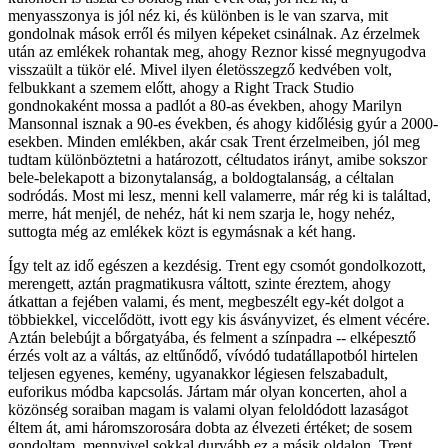
menyasszonya is jól néz ki, és különben is le van szarva, mit
gondolnak mások erről és milyen képeket csinálnak. Az érzelmek
után az emlékek rohantak meg, ahogy Reznor kissé megnyugodva
visszaült a tükör elé. Mivel ilyen életösszegző kedvében volt,
felbukkant a szemem előtt, ahogy a Right Track Studio
gondnokaként mossa a padlót a 80-as években, ahogy Marilyn
Mansonnal isznak a 90-es években, és ahogy kidőlésig gyúr a 2000-
esekben. Minden emlékben, akár csak Trent érzelmeiben, jól meg
tudtam különböztetni a határozott, céltudatos irányt, amibe sokszor
bele-belekapott a bizonytalanság, a boldogtalanság, a céltalan
sodródás. Most mi lesz, menni kell valamerre, már rég ki is találtad,
merre, hát menjél, de nehéz, hát ki nem szarja le, hogy nehéz,
suttogta még az emlékek közt is egymásnak a két hang.
Így telt az idő egészen a kezdésig. Trent egy csomót gondolkozott,
merengett, aztán pragmatikusra váltott, szinte éreztem, ahogy
átkattan a fejében valami, és ment, megbeszélt egy-két dolgot a
többiekkel, viccelődött, ivott egy kis ásványvizet, és elment vécére.
Aztán belebújt a bőrgatyába, és felment a színpadra -- elképesztő
érzés volt az a váltás, az eltűnődő, vívódó tudatállapotból hirtelen
teljesen egyenes, kemény, ugyanakkor légiesen felszabadult,
euforikus módba kapcsolás. Jártam már olyan koncerten, ahol a
közönség soraiban magam is valami olyan feloldódott lazaságot
éltem át, ami háromszorosára dobta az élvezeti értéket; de sosem
gondoltam, mennyivel sokkal durvább ez a másik oldalon. Trent