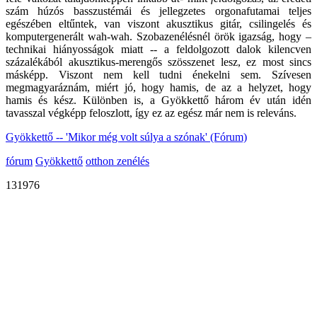
szám húzós basszustémái és jellegzetes orgonafutamai teljes
egészében eltűntek, van viszont akusztikus gitár, csilingelés és
komputergenerált wah-wah. Szobazenélésnél örök igazság, hogy –
technikai hiányosságok miatt -- a feldolgozott dalok kilencven
százalékából akusztikus-merengős szösszenet lesz, ez most sincs
másképp. Viszont nem kell tudni énekelni sem. Szívesen
megmagyaráznám, miért jó, hogy hamis, de az a helyzet, hogy
hamis és kész. Különben is, a Gyökkettő három év után idén
tavasszal végképp feloszlott, így ez az egész már nem is releváns.
Gyökkettő -- 'Mikor még volt súlya a szónak' (Fórum)
fórum
Gyökkettő
otthon zenélés
131976