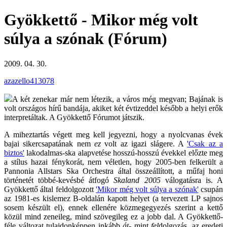
Gyökkettő - Mikor még volt
súlya a szónak (Fórum)
2009. 04. 30.
azazello413078
A két zenekar már nem létezik, a város még megvan; Bajának is
volt országos hírű bandája, akiket két évtizeddel később a helyi erők
interpretáltak. A Gyökkettő Fórumot játszik.
A miheztartás végett meg kell jegyezni, hogy a nyolcvanas évek
bajai sikercsapatának nem
ez
volt az igazi slágere. A
'Csak az a
biztos'
lakodalmas-ska alapvetése hosszú-hosszú évekkel előzte meg
a stílus hazai fénykorát, nem véletlen, hogy 2005-ben felkerült a
Pannonia Allstars Ska Orchestra által összeállított, a műfaj honi
történetét többé-kevésbé átfogó
Skaland 2005
válogatásra is. A
Gyökkettő által feldolgozott
'Mikor még volt súlya a szónak'
csupán
az 1981-es kislemez B-oldalán kapott helyet (a tervezett LP sajnos
sosem készült el), ennek ellenére közmegegyezés szerint a kettő
közül mind zeneileg, mind szövegileg ez a jobb dal. A Gyökkettő-
féle változat tulajdonképpen inkább
át
- mint
fel
dolgozás, az eredeti