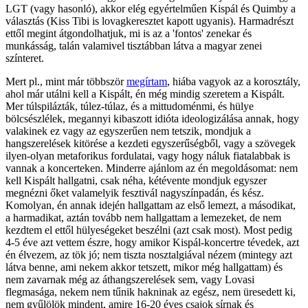
LGT (vagy hasonló), akkor elég egyértelműen Kispál és Quimby a
választás (Kiss Tibi is lovagkeresztet kapott ugyanis). Harmadrészt
ettől megint átgondolhatjuk, mi is az a 'fontos' zenekar és
munkásság, talán valamivel tisztábban látva a magyar zenei
színteret.
Mert pl., mint már többször
megírtam
, hiába vagyok az a korosztály,
ahol már utálni kell a Kispált, én még mindig szeretem a Kispált.
Mer túlspilázták, túlez-túlaz, és a mittudoménmi, és hülye
bölcsészlélek, megannyi kibaszott idióta ideologizálása annak, hogy
valakinek ez vagy az egyszerűen nem tetszik, mondjuk a
hangszerelések kitörése a kezdeti egyszerűségből, vagy a szövegek
ilyen-olyan metaforikus fordulatai, vagy hogy náluk fiatalabbak is
vannak a koncerteken. Minderre ajánlom az én megoldásomat: nem
kell Kispált hallgatni, csak néha, kétévente mondjuk egyszer
megnézni őket valamelyik fesztivál nagyszínpadán, és kész.
Komolyan, én annak idején hallgattam az első lemezt, a másodikat,
a harmadikat, aztán tovább nem hallgattam a lemezeket, de nem
kezdtem el ettől hülyeségeket beszélni (azt csak most). Most pedig
4-5 éve azt vettem észre, hogy amikor Kispál-koncertre tévedek, azt
én élvezem, az tök jó; nem tiszta nosztalgiával nézem (mintegy azt
látva benne, ami nekem akkor tetszett, mikor még hallgattam) és
nem zavarnak még az áthangszerelések sem, vagy Lovasi
flegmasága, nekem nem tűnik hakninak az egész, nem üresedett ki,
nem gyűlölök mindent, amire 16-20 éves csajok sírnak és