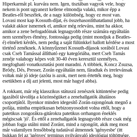
Hiperkarmát pl. kurvára nem. Igen, tisztában vagyok vele, hogy
nekem is pont ugyanezt kellene elmondja valaki, mikor épp a
Beatles-ről beszélek, de a nagy különbség, hogy ez
most
van.
Lovasi most kap Kossuth-díjat, és összehasonlíthatatlanul jobb, ha
valakit akkor ismernek el, amikor még releváns, mint ha akkor,
amikor a zene befogadóinak legnagyobb része számára egyáltalán
nem személyes élmény, fontossága pedig (mint mondjuk a Beatles-
é) elméleti kérdés, nem pedig a saját fülünkkel hallott kérdése a most
történő zenéknek. A könnyűzenei Kossuth-díjasok sorából Lovasi
csak Cseh Tamással állítható egy kategóriába, mert Cseh Tamás
zenéje valahogy képes volt 30-40 éven keresztül személyes,
megfogható vonatkoztatási pont maradni. A többiek, Koncz Zsuzsa,
Bródy, Dés, Presser, Zorán egyáltalán nem, fáradtak és irrelevánsak
voltak már jó ideje (azóta is azok, mert nem értették meg, hogy
esetükben a díj azt jelenti, most már hagyd abba).
A rokkant, már rég klasszikus státuszú zenészek kitüntetése pedig
igazából távolítja a közönségüket a zenehallgatók általános
csoportjától. Ilyenkor minden idegesítő Zorán-rajongónak megnő a
pofája, mintha empirikusan bebizonyosodott volna ettől, hogy a
patetikus zongorákra-gitárokra patetikus orrhangon éneklés
mégiscsak 'jó'. És ettől a zenehallgatók legnagyobb része csak még
jobban fogja utálni mind Zoránt, mind a rajongóit, akik meg most
már valamilyen fensőbbség tudatával átmennek 'igényesbe' (itt
bukkan fel az 'igényes' terminus nyilvánvaló ideológiai töltöttsége,