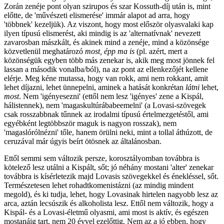
Zorán zenéje pont olyan szirupos és szar Kossuth-díj után is, mint
előtte, de 'művészeti elismerése' immár alapot ad arra, hogy
'többnek' kezeljük). Az viszont, hogy most először olyasvalaki kap
ilyen típusú elismerést, aki mindig is az 'alternatívnak' nevezett
zavarosban mászkált, és akinek mind a zenéje, mind a közönsége
közvetlenül meghatározó
most, épp ma is
(pl. azért, mert a
közönségük egyben több más zenekar is, akik meg most jönnek fel
lassan a második vonalba/ból), na az pont az ellenkezőjét kellene
elérje. Meg kéne mutassa, hogy van rokk, ami nem rokkant, amit
lehet díjazni, lehet ünnepelni, aminek a hatását konkrétan
látni
lehet,
most
. Nem 'igényesezni' (ettől nem lesz 'igényes' zene a Kispál,
hálistennek), nem 'magaskultúrábabeemelni' (a Lovasi-szövegek
csak rosszabbnak tűnnek az irodalmi típusú értelmezgetéstől, ami
egyébként legtöbbször maguk is nagyon rosszak), nem
'magaslórólnézni' tőle, hanem örülni neki, mint a tollal áthúzott, de
ceruzával már úgyis beírt ötösnek az általánosban.
Ettől semmi sem változik persze, korosztályomban továbbra is
kötelező lesz utálni a Kispált, sőt; jó néhány mostani 'alter' zenekar
továbbra is kísérletezik majd Lovasis szövegekkel és énekléssel, sőt.
Természetesen lehet rohadtkomenistázni (az mindig mindent
megold), és ki tudja, lehet, hogy Lovasinak hirtelen nagyobb lesz az
arca, aztán lecsúszik és alkoholista lesz. Ettől nem változik, hogy a
Kispál- és a Lovasi-életmű olyasmi, ami most is aktív, és egészen
mostanáig tart, nem 20 évvel ezelőttig. Nem az a jó ebben, hogy