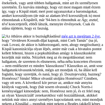
énekelnek, vagy amit többen hallgatnak, mint azt én személyesen
szeretném. És kurvára mindegy, hogy ezt most magam miatt érzem
így, vagy a Kispál miatt; mert pont ugyanazokat a baromságokat,
amiket korosztályom (de már az alattam lévő korosztályok is) most
elmondanak a Kispálról, már '94-ben is elmondtuk az
Ágy, asztal,
tévé
koncertjeiről, ebből látszik, mennyire érvényesek. Csak én
utána rájöttem, hogy ez faszság.
Ráadásul
még azt is megírtam 2 éve
,
hogy "rövidesen Kossuth-díjat kapnak, mint Cseh Tamás" (na jó,
csak Lovasi, de akkor is hátborzongató, nem, ahogy megjósoltam); a
Kispál kanonizációja olyan lépés, amire már csak a hivatalos pontot
kellett feltenni, hiszen a popkultúrában amúgy is klasszikusként
kezeljük már mióta. Nézzétek meg az én megoldásomat: nem
hallgatom, de szeretem és elismerem, néha-néha koncerten élvezem
-- nem emlékeztet ez minden 'klasszikusra'? Klasszikus az, amit sose
hallgatunk/olvasunk/nézünk, mégis azt mondjuk rá, ha állást kell
foglalni, hogy szeretjük, és naná, hogy jó. Dosztojevszkij, bazmeg?
Homérosz? Simán! Mikor olvastál utoljára Homéroszt? Gimiben,
vagy ott sem. A következő kör persze az, amikor már annyira
királyok vagyunk, hogy (bár sosem olvassuk) Chuck Norris-i
keménységgel kimondjuk: nem, Homérosz nem jó, és ez felel meg
az olyan 'klasszicizált' zenekarokhoz való hozzáállásnak, akikkel
nekünk már nincs annyi személyes kapcsolatunk sem, mint mondjuk
nekem a Kispállal -- mondjuk mint nekem a Beatles (akikről képes