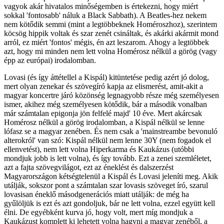
vagyok akár hivatalos minőségemben is értekezni, hogy miért
sokkal 'fontosabb' náluk a Black Sabbath). A Beatles-hez nekem
nem kötődik semmi (mint a legtöbbeknek Homéroszhoz), szerintem
köcsög hippik voltak és szar zenét csináltak, és akárki akármit mond
arról, ez miért 'fontos' mégis, én azt leszarom. Ahogy a legtöbbek
azt, hogy mi minden nem lett volna Homérosz nélkül a görög (vagy
épp az európai) irodalomban.
Lovasi (és így áttétellel a Kispál) kitüntetése pedig azért jó dolog,
mert olyan zenekar és szövegíró kapja az elismerést, amit-akit a
magyar koncertre járó közönség legnagyobb része még személyesen
ismer, akihez még személyesen kötődik, bár a második vonalban
már számtalan epigonja jön felfelé majd' 10 éve. Mert akárcsak
Homérosz nélkül a görög irodalomban, a Kispál nélkül se lenne
lófasz se a magyar zenében. És nem csak a 'mainstreambe bevonuló
alterokról' van szó: Kispál nélkül nem lenne 30Y (nem fogadok el
ellenvetést), nem lett volna Hiperkarma és Kaukázus (utóbbi
mondjuk jobb is lett volna), és így tovább. Ezt a zenei szemléletet,
azt a fajta szövegvilágot, ezt az éneklést és dalszerzést
Magyarországon kétségtelenül a Kispál és Lovasi jeleníti meg. Akik
utálják, sokszor pont a számtalan szar lovasis szöveget író, szarul
lovasisan éneklő másodgenerációs miatt utálják: de még ha
gyűlöljük is ezt és azt gondoljuk, bár ne lett volna, ezzel együtt kell
élni. De egyébként kurva jó, hogy volt, mert míg mondjuk a
Kaukázust komplett ki lehetett volna hagyni a magyar zenéből, a