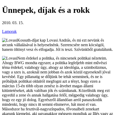
Ünnepek, díjak és a rokk
2010. 03. 15.
Lamorak
Kossuth-díjat kap Lovasi András, és mi ezt nevünk és
arcunk vállalásával is helyeselnénk. Szerencsére nem köcsögöl,
hanem öltönyt vesz és elfogadja. Jól is teszi. Szívünkből gratulálunk.
Nem érdekel a politika, és nincsenek politikai nézeteim.
Ahogy BWG mondta egyszer, a politika legfeljebb mint művészi
téma érdekel, valahogy úgy, ahogy az ideológia, a szimbolizmus,
vagy a szex is, azoknál nem jobban és azok közül egyeseknél jóval
kevésbé. Egy pillanatig se dőljünk be tehát semminek, és ne is
próbáljuk politikai oldalról megfogni azt a tényt, hogy ezen a
március 15-én több olyan zenész is átvehet magas állami
kitüntetéseket, akik valóban jók és számítanak. Közelítsük meg ezt
egyedül a zene és annak hallgatása felől, mégpedig valahogy úgy,
hogy ez egy jó dolog. Egyrészről állandóan arról panaszkodik
mindenki, hogy nincs itt semmi elismerve, hát most el van.
Másodszor ha fesztivál-nagyszínpados, fővonalbeli zenekart
akarunk kiemelni, aki ugyanakkor mégsem mondjuk az Illés vagy az